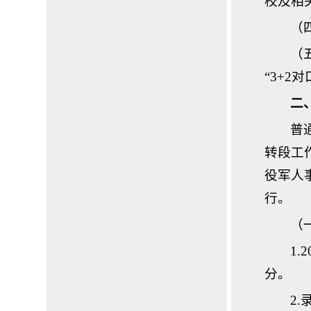
校及相
（
（
“3+
二
普
转段工
役军人事
行。
（
1
分。
2