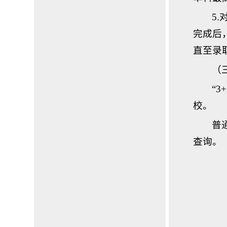
5
完成后
直至录
（
“
校。
普通
查询。