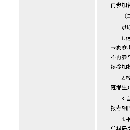
再参加
（
录
1
卡家庭
不再参
续参加
2
庭考生
3
报考相
4
单科最